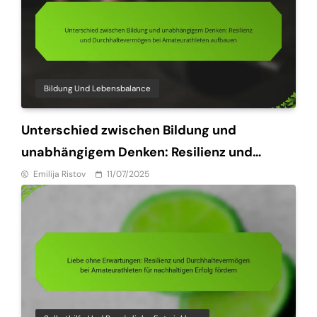
Bildung Und Lebensbalance
Unterschied zwischen Bildung und
unabhängigem Denken: Resilienz und
Durchhaltevermögen bei Amateurathleten
Emilija Ristov
11/07/2025
aufbauen