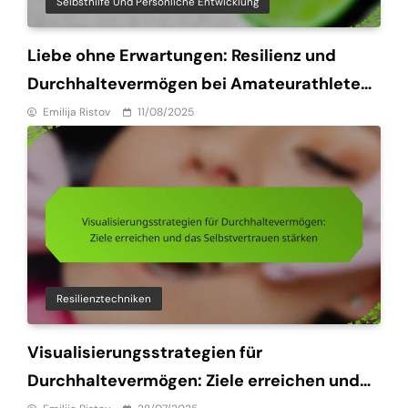
Selbsthilfe Und Persönliche Entwicklung
Liebe ohne Erwartungen: Resilienz und
Durchhaltevermögen bei Amateurathleten
für nachhaltigen Erfolg fördern
Emilija Ristov
11/08/2025
Resilienztechniken
Visualisierungsstrategien für
Durchhaltevermögen: Ziele erreichen und