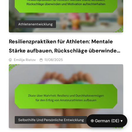
Athletenentwicklung
Resilienzpraktiken für Athleten: Mentale
Stärke aufbauen, Rückschläge überwinden
und Motivation aufrechterhalten
Emilija Ristov
11/08/2025
Selbsthilfe Und Persönliche Entwicklung
🌐 German (DE) ▾