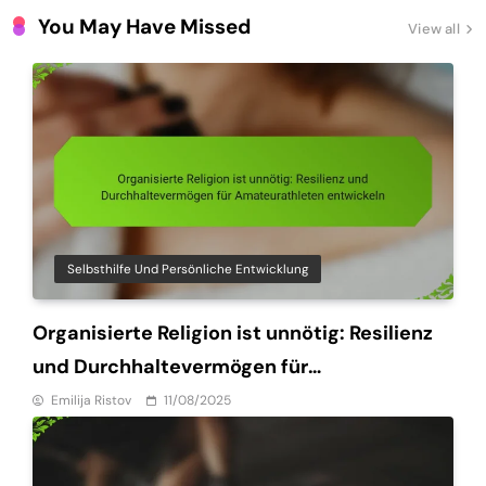
You May Have Missed
View all
Selbsthilfe Und Persönliche Entwicklung
Organisierte Religion ist unnötig: Resilienz
und Durchhaltevermögen für
Amateurathleten entwickeln
Emilija Ristov
11/08/2025