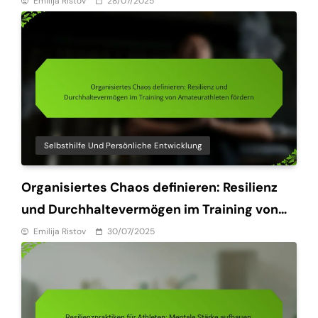
das Selbstvertrauen stärken
Emilija Ristov
28/07/2025
Selbsthilfe Und Persönliche Entwicklung
Organisiertes Chaos definieren: Resilienz
und Durchhaltevermögen im Training von
Amateurathleten fördern
Emilija Ristov
30/07/2025