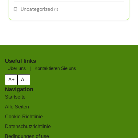
Uncategorized
(1)
Useful links
Über uns
|
Kontaktieren Sie uns
A+
A–
Navigation
Startseite
Alle Seiten
Cookie-Richtlinie
Datenschutzrichtlinie
Bedingungen of use