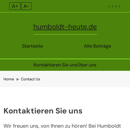
A+
A–
< < < <
humboldt-heute.de
Startseite
Alle Beiträge
Kontaktieren Sie uns
Über uns
Skip
Home
Contact Us
to
content
Kontaktieren Sie uns
Wir freuen uns, von Ihnen zu hören! Bei Humboldt