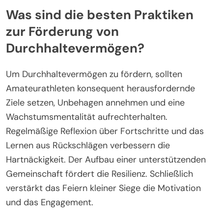
fördert. Die Teilnahme an Teamaktivitäten kultiviert
Verantwortlichkeit, die das Engagement für
langfristige Ziele verstärkt. Forschungen zeigen,
dass soziale Unterstützung in sportlichen
Umgebungen mit einer erhöhten mentalen Stärke
korreliert, die für die Entwicklung von
Durchhaltevermögen entscheidend ist. Darüber
hinaus können Mentorenprogramme innerhalb
dieser Gemeinschaften Anleitung bieten und
Athleten helfen, Hindernisse effektiv zu überwinden,
wodurch ihre Hartnäckigkeit und Entschlossenheit
weiter gefestigt werden.