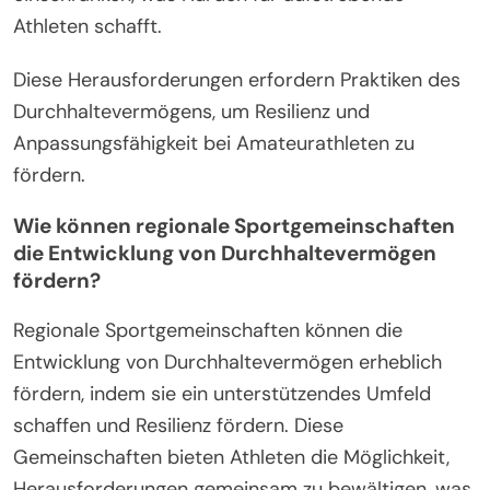
In ländlichen Gebieten können begrenzte
Ressourcen die Fähigkeitenentwicklung behindern,
während städtische Umgebungen möglicherweise
überfüllte Einrichtungen aufweisen.
Wetterbedingungen können ebenfalls die
Trainingskonsistenz beeinträchtigen, insbesondere
in Regionen mit extremen Klimabedingungen.
Kulturelle Faktoren spielen ebenfalls eine Rolle;
einige Regionen priorisieren bestimmte Sportarten,
was die Teilnahme von Jugendlichen beeinflusst.
Darüber hinaus können sozioökonomische
Unterschiede den Zugang zu notwendiger
Ausrüstung und Trainingsmöglichkeiten
einschränken, was Hürden für aufstrebende
Athleten schafft.