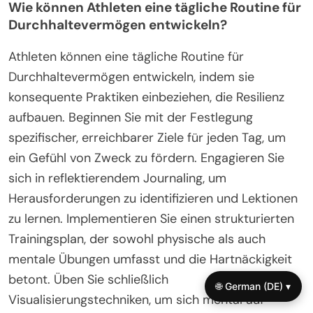
Was sind die besten Praktiken
zur Förderung von
Durchhaltevermögen?
Um Durchhaltevermögen zu fördern, sollten
Amateurathleten konsequent herausfordernde
Ziele setzen, Unbehagen annehmen und eine
Wachstumsmentalität aufrechterhalten.
🌐 German (DE) ▾
Regelmäßige Reflexion über Fortschritte und das