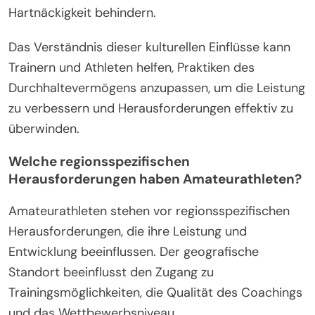
Kollektivistische Kulturen betonen möglicherweise
Teamarbeit und Gemeinschaftsunterstützung, was
die Hartnäckigkeit durch gemeinsame Ziele fördert.
Im Gegensatz dazu fördern individualistische
Kulturen oft persönliche Errungenschaften, was
Selbstständigkeit und individuelles
Durchhaltevermögen anregt.
Darüber hinaus beeinflussen kulturelle Narrative
über Misserfolge, wie Athleten Rückschläge
wahrnehmen. Kulturen, die Misserfolge als
Lernmöglichkeiten betrachten, können eine
resilientere Denkweise fördern. Umgekehrt könnten
Kulturen, die Misserfolge stigmatisieren, die
Hartnäckigkeit behindern.