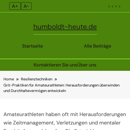
A+
A–
< < < <
humboldt-heute.de
Startseite
Alle Beiträge
Kontaktieren Sie uns
Über uns
Skip
Home
Resilienztechniken
to
Grit-Praktiken für Amateurathleten: Herausforderungen überwinden
content
und Durchhaltevermögen entwickeln
Amateurathleten haben oft mit Herausforderungen
wie Zeitmanagement, Verletzungen und mentaler