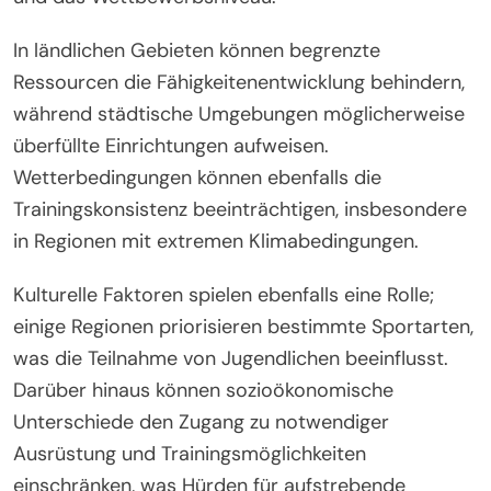
Das Verständnis dieser kulturellen Einflüsse kann
Trainern und Athleten helfen, Praktiken des
Durchhaltevermögens anzupassen, um die Leistung
zu verbessern und Herausforderungen effektiv zu
überwinden.
Welche regionsspezifischen
Herausforderungen haben Amateurathleten?
Amateurathleten stehen vor regionsspezifischen
Herausforderungen, die ihre Leistung und
Entwicklung beeinflussen. Der geografische
Standort beeinflusst den Zugang zu
Trainingsmöglichkeiten, die Qualität des Coachings
und das Wettbewerbsniveau.