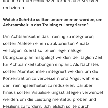
Wie können Athleten eine personalisierte
Achtsamkeitsroutine erstellen?
Athleten können eine personalisierte
Achtsamkeitsroutine erstellen, indem sie ihre
einzigartigen Stressoren und Bedürfnisse
identifizieren. Beginnen Sie mit kurzen täglichen
Sitzungen, die sich auf Atemkontrolle, Visualisierung
oder Körperscans konzentrieren. Erhöhen Sie
allmählich die Dauer und Komplexität basierend auf
Komfort und Effektivität. Integrieren Sie
Achtsamkeitstechniken in Trainingseinheiten, wie
z.B. achtsames Laufen oder Yoga. Bewerten Sie
regelmäßig den Fortschritt und passen Sie die
Routine an, um Resilienz zu fördern und Stress zu
reduzieren.