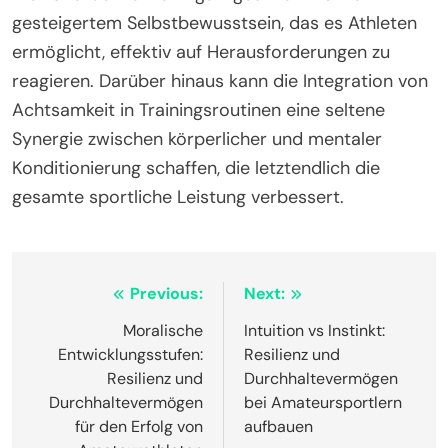
behindern.
Welche Experteneinsichten können
Achtsamkeitspraktiken für Athleten
verbessern?
Die Integration von Experteneinsichten kann
Achtsamkeitspraktiken für Athleten erheblich
verbessern. Techniken wie fokussiertes Atmen,
Visualisierung und Körperscanning können die
Stressreduzierung und Resilienz verbessern.
Forschungen zeigen, dass diese Methoden zu
besserer Leistung und geistiger Klarheit führen
können, insbesondere unter Druck. Regelmäßige
Praxis fördert ein einzigartiges Merkmal von
gesteigertem Selbstbewusstsein, das es Athleten