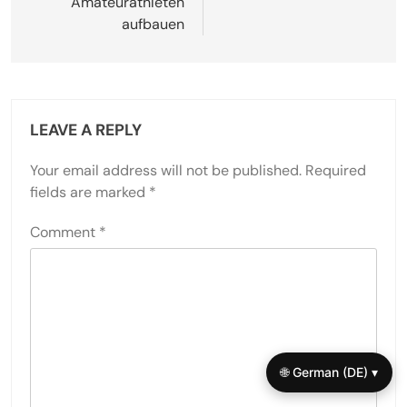
ermöglicht, effektiv auf Herausforderungen zu
reagieren. Darüber hinaus kann die Integration von
Achtsamkeit in Trainingsroutinen eine seltene
Synergie zwischen körperlicher und mentaler
Konditionierung schaffen, die letztendlich die
gesamte sportliche Leistung verbessert.
Post
Previous:
Next:
navigation
Moralische
Intuition vs Instinkt:
Entwicklungsstufen:
Resilienz und
Resilienz und
Durchhaltevermögen
Durchhaltevermögen
bei Amateursportlern
für den Erfolg von
aufbauen
Amateurathleten
🌐 German (DE) ▾
aufbauen