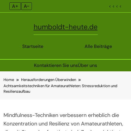
A+
A–
< < < <
humboldt-heute.de
Startseite
Alle Beiträge
Kontaktieren Sie uns
Über uns
Skip
Home
Herausforderungen Überwinden
to
Achtsamkeitstechniken für Amateurathleten: Stressreduktion und
content
Resilienzaufbau
Mindfulness-Techniken verbessern erheblich die
Konzentration und Resilienz von Amateurathleten,