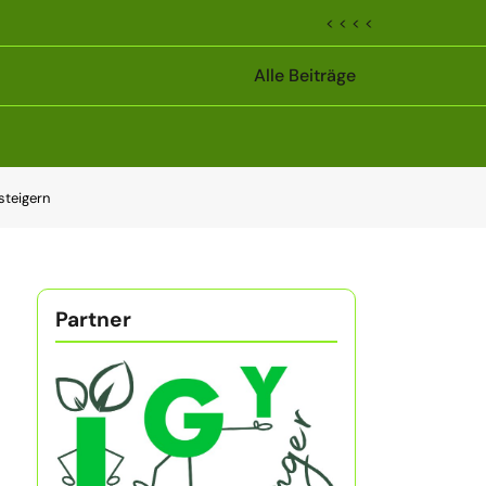
< < < <
Alle Beiträge
steigern
Partner