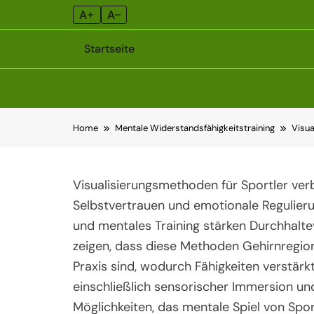
A+
A–
Startseite
Skip
Home
Mentale Widerstandsfähigkeitstraining
Visua
to
content
Visualisierungsmethoden für Sportler verb
Selbstvertrauen und emotionale Regulieru
und mentales Training stärken Durchhalt
zeigen, dass diese Methoden Gehirnregione
Praxis sind, wodurch Fähigkeiten verstärkt
einschließlich sensorischer Immersion und 
Möglichkeiten, das mentale Spiel von Spor